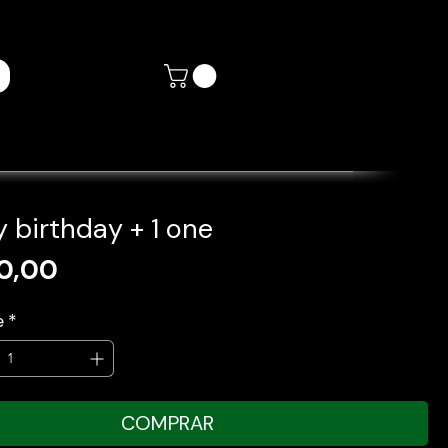
 birthday + 1 one
Preço
90,00
e
*
COMPRAR