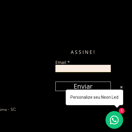
ASSINE!
Email
Enviar
Personalize seu Neon Led
iúma - SC
1