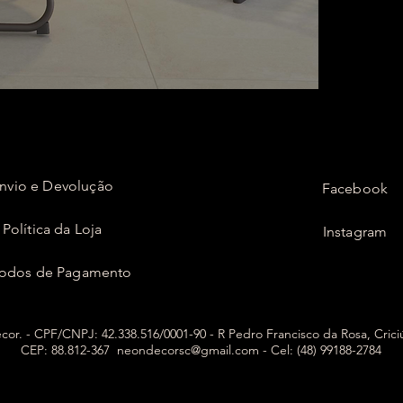
nvio e Devolução
Facebook
Política da Loja
Instagram
odos de Pagamento
or. - CPF/CNPJ: 42.338.516/0001-90 - R Pedro Francisco da Rosa, Cric
CEP: 88.812-367
neondecorsc@gmail.com
- Cel: (48) 99188-2784