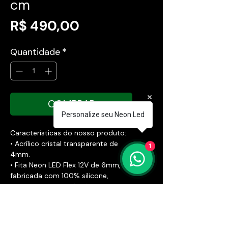
cm
Preço
R$ 490,00
Quantidade
*
COMPRAR
Personalize seu Neon Led
Características do nosso produto:
• Acrílico cristal transparente de
1
4mm.
• Fita Neon LED Flex 12V de 6mm,
fabricada com 100% silicone,
assegurando uma iluminação
duradoura e vibrante.
• Fonte Bivolt 110/220V para sua
conveniência.