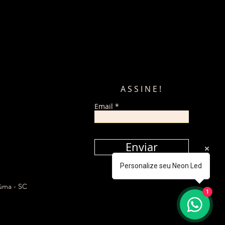
ASSINE!
Email
Enviar
Personalize seu Neon Led
iúma - SC
1