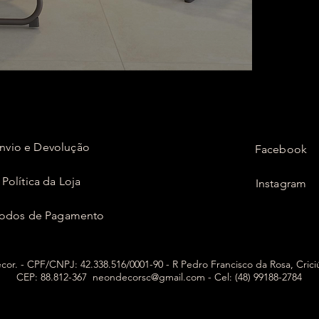
nvio e Devolução
Facebook
Política da Loja
Instagram
odos de Pagamento
or. - CPF/CNPJ: 42.338.516/0001-90 - R Pedro Francisco da Rosa, Cric
CEP: 88.812-367
neondecorsc@gmail.com
- Cel: (48) 99188-2784