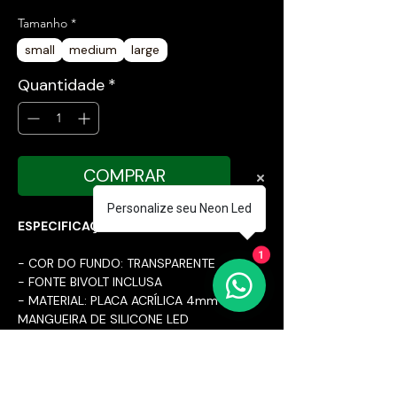
Tamanho
*
small
medium
large
Quantidade
*
COMPRAR
Personalize seu Neon Led
ESPECIFICAÇÕES TÉCNICAS:
1
- COR DO FUNDO: TRANSPARENTE
- FONTE BIVOLT INCLUSA
- MATERIAL: PLACA ACRÍLICA 4mm E
MANGUEIRA DE SILICONE LED
- CABO DE 2 METROS DA PLACA ATÉ
A FONTE
- FABRICAÇÃO PRÓPRIA
- DIMENSÕES DA PLACA NAS