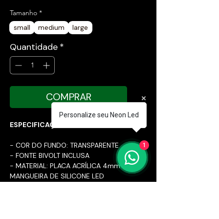
Tamanho
*
small
medium
large
Quantidade
*
COMPRAR
Personalize seu Neon Led
ESPECIFICAÇÕES TÉCNICAS:
- COR DO FUNDO: TRANSPARENTE
1
- FONTE BIVOLT INCLUSA
- MATERIAL: PLACA ACRÍLICA 4mm E
MANGUEIRA DE SILICONE LED
- CABO DE 2 METROS DA PLACA ATÉ
A FONTE
- FABRICAÇÃO PRÓPRIA
- DIMENSÕES DA PLACA NAS