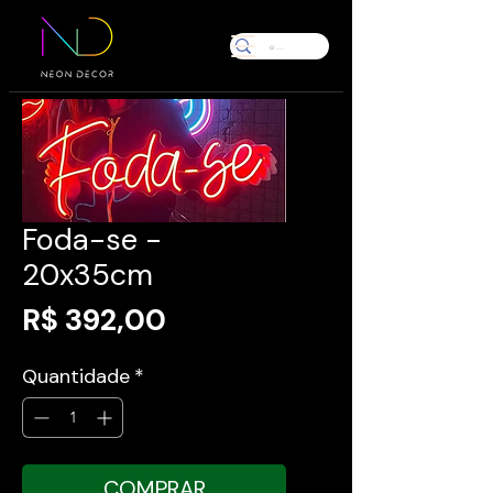
Foda-se -
20x35cm
Preço
R$ 392,00
Quantidade
*
COMPRAR