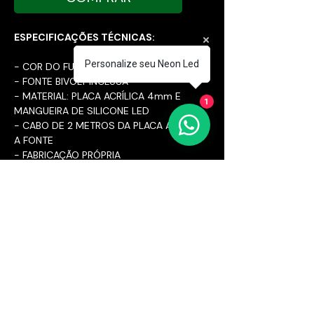
ESPECIFICAÇÕES TÉCNICAS:
Personalize seu Neon Led
- COR DO FUNDO: TRANSPARENTE
- FONTE BIVOLT INCLUSA
- MATERIAL: PLACA ACRÍLICA 4mm E
1
MANGUEIRA DE SILICONE LED
- CABO DE 2 METROS DA PLACA ATÉ
A FONTE
- FABRICAÇÃO PRÓPRIA
- DIMENSÕES DA PLACA NAS
IMAGENS
CUIDADOS E RECOMENDAÇÕES:
- LIMPAR SOMENTE COM PANO
ÚMIDO, SEM FORÇAR O LED PARA
NÃO DESCOLAR
Neon Decor. - CPF/CNPJ:
42.338.516
/0001-90 - R Pedro
Francisco da Rosa, Criciúma - SC
CEP:
88.812-367
neondecorsc@gmail.com
- Cel:
(48)