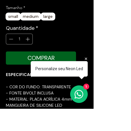
Tamanho
*
small
medium
large
Quantidade
*
COMPRAR
Personalize seu Neon Led
ESPECIFICAÇÕES TÉCNICAS:
- COR DO FUNDO: TRANSPARENTE
1
- FONTE BIVOLT INCLUSA
- MATERIAL: PLACA ACRÍLICA 4mm E
MANGUEIRA DE SILICONE LED
- CABO DE 2 METROS DA PLACA ATÉ
A FONTE
- FABRICAÇÃO PRÓPRIA
- DIMENSÕES DA PLACA NAS