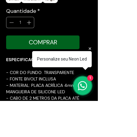
Quantidade
*
COMPRAR
Personalize seu Neon Led
ESPECIFICAÇÕES TÉCNICAS:
- COR DO FUNDO: TRANSPARENTE
1
- FONTE BIVOLT INCLUSA
- MATERIAL: PLACA ACRÍLICA 4mm E
MANGUEIRA DE SILICONE LED
- CABO DE 2 METROS DA PLACA ATÉ
A FONTE
- FABRICAÇÃO PRÓPRIA
- DIMENSÕES DA PLACA NAS
IMAGENS
CUIDADOS E RECOMENDAÇÕES: