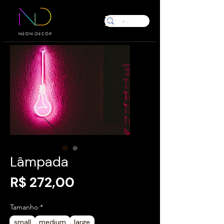
Lâmpada
Preço
R$ 272,00
Tamanho
*
small
medium
large