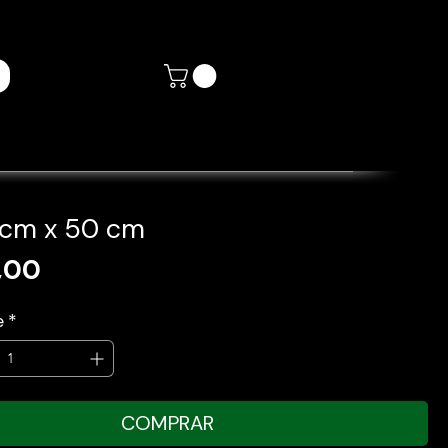
5cm x 50 cm
Preço
,00
e
*
COMPRAR