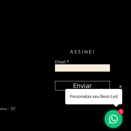
ASSINE!
Email
Enviar
Personalize seu Neon Led
iúma - SC
1