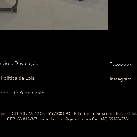
nvio e Devolução
Facebook
Política da Loja
Instagram
odos de Pagamento
or. - CPF/CNPJ: 42.338.516/0001-90 - R Pedro Francisco da Rosa, Cric
CEP: 88.812-367
neondecorsc@gmail.com
- Cel: (48) 99188-2784