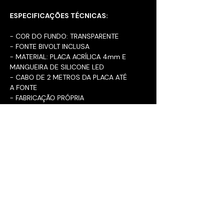
ESPECIFICAÇÕES TÉCNICAS:
- COR DO FUNDO: TRANSPARENTE
- FONTE BIVOLT INCLUSA
- MATERIAL: PLACA ACRÍLICA 4mm E
MANGUEIRA DE SILICONE LED
- CABO DE 2 METROS DA PLACA ATÉ
A FONTE
- FABRICAÇÃO PRÓPRIA
- DIMENSÕES DA PLACA NAS
IMAGENS
CUIDADOS E RECOMENDAÇÕES:
- LIMPAR SOMENTE COM PANO
ÚMIDO, SEM FORÇAR O LED PARA
NÃO DESCOLAR
Neon Decor. - CPF/CNPJ:
42.338.516
/0001-90 - R Pedro
Francisco da Rosa, Criciúma - SC
CEP:
88.812-367
neondecorsc@gmail.com
- Cel:
(48)
99188-2784