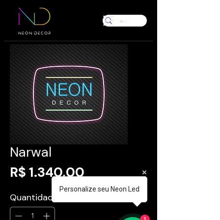
Narwal
Preço
R$ 1.340,00
Personalize seu Neon Led
Quantidade
*
1