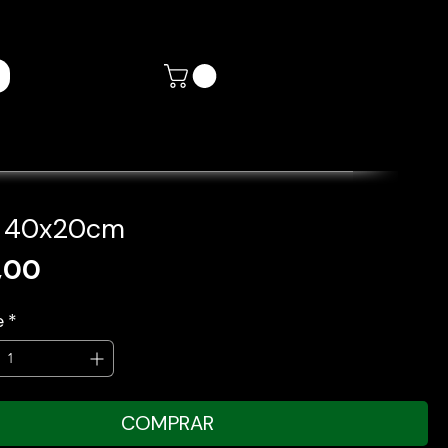
- 40x20cm
Preço
,00
e
*
COMPRAR