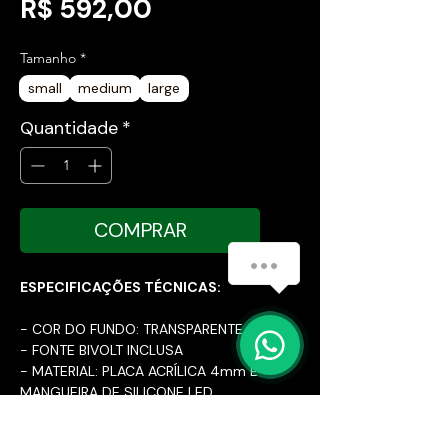
Preço
R$ 592,00
Tamanho
*
small
medium
large
Quantidade
*
COMPRAR
ESPECIFICAÇÕES TÉCNICAS:
- COR DO FUNDO: TRANSPARENTE
- FONTE BIVOLT INCLUSA
- MATERIAL: PLACA ACRÍLICA 4mm E
MANGUEIRA DE SILICONE LED
- CABO DE 2 METROS DA PLACA ATÉ
A FONTE