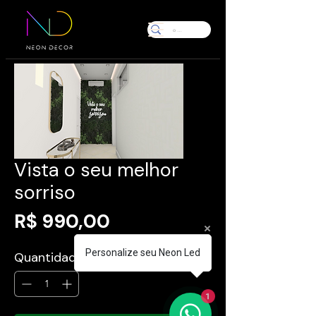
Vista o seu melhor
sorriso
Preço
R$ 990,00
Personalize seu Neon Led
Quantidade
*
1