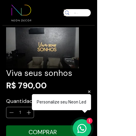
Viva seus sonhos
Preço
R$ 790,00
Quantidade
*
Personalize seu Neon Led
1
COMPRAR