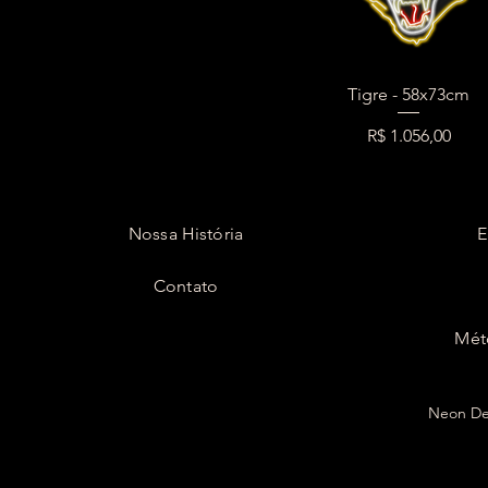
Tigre - 58x73cm
Preço
R$ 1.056,00
Nossa História
E
Contato
Mét
Neon Dec