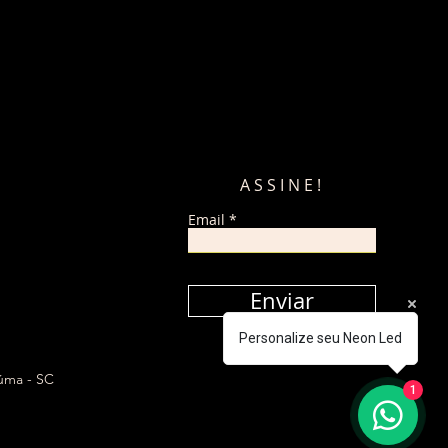
ASSINE!
Email
Enviar
Personalize seu Neon Led
iúma - SC
1