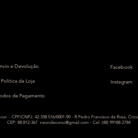
nvio e Devolução
Facebook
Política da Loja
Instagram
odos de Pagamento
or. - CPF/CNPJ: 42.338.516/0001-90 - R Pedro Francisco da Rosa, Cric
CEP: 88.812-367
neondecorsc@gmail.com
- Cel: (48) 99188-2784