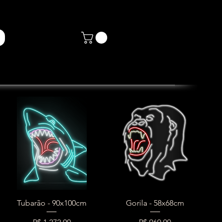
Tubarão - 90x100cm
Gorila - 58x68cm
Preço
Preço