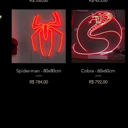
R$ 336,00
R$ 425,00
Spider-man - 80x80cm
Cobra - 60x60cm
Preço
Preço
R$ 784,00
R$ 792,00