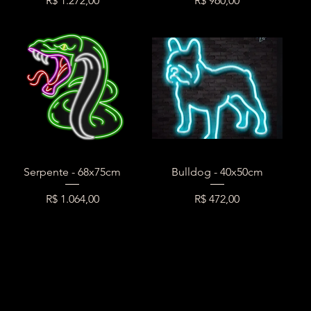
R$ 1.272,00
R$ 960,00
Serpente - 68x75cm
Bulldog - 40x50cm
Preço
Preço
R$ 1.064,00
R$ 472,00