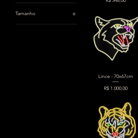
R$ 348,00
R$ 336
R$ 1.272
Tamanho
large
medium
small
Lince - 70x67cm
Preço
R$ 1.000,00